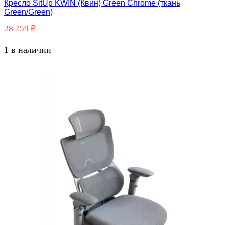
Кресло SitUp KWIN (Квин) Green Chrome (ткань
Green/Green)
28 759
₽
1 в наличии