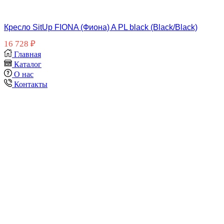
Кресло SitUp FIONA (Фиона) A PL black (Black/Black)
16 728
₽
Главная
Каталог
О нас
Контакты