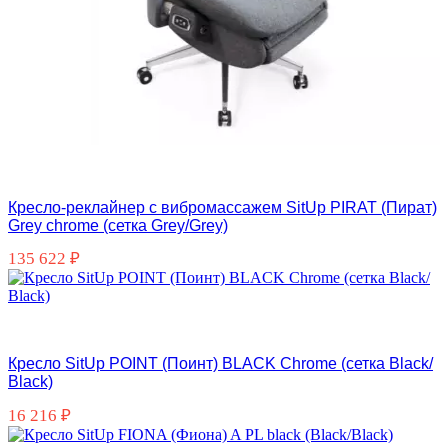
Кресло-реклайнер с вибромассажем SitUp PIRAT (Пират)
Grey chrome (сетка Grey/Grey)
135 622
₽
Кресло SitUp POINT (Поинт) BLACK Chrome (сетка Black/
Black)
16 216
₽