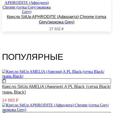
Кресло SitUp APHRODITE (Афродита) Chrome (сетка
Grey/экокожа Grey)
27 832
₽
ПОПУЛЯРНЫЕ
Кресло SitUp AMELIA (Амелия) A PL Black (сетка Black/
ткань Black)
14 683
₽