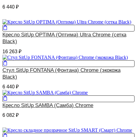
6 440
₽
Кресло SitUp OPTIMA (Оптима) Ultra Chrome (сетка
Black)
16 263
₽
Стул SitUp FONTANA (Фонтана) Chrome (экокожа
Black)
6 440
₽
Кресло SitUp SAMBA (Самба) Chrome
6 082
₽