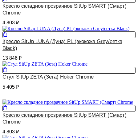
Кресло складное прозрачное SitUp SMART (Смарт)
Сhrome
4 803
₽
Кресло SitUp LUNA (Луна) PL (экокожа Grey/сетка
Black)
13 846
₽
Стул SitUp ZETA (Зета) Hoker Chrome
5 405
₽
Кресло складное прозрачное SitUp SMART (Смарт)
Сhrome
4 803
₽