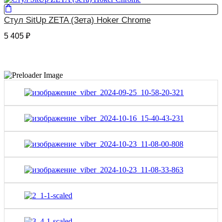
Стул SitUp ZETA (Зета) Hoker Chrome
5 405
₽