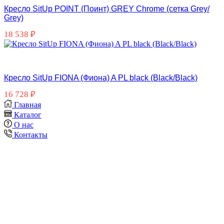
Кресло SitUp POINT (Поинт) GREY Chrome (сетка Grey/
Grey)
18 538
₽
Кресло SitUp FIONA (Фиона) A PL black (Black/Black)
16 728
₽
Главная
Каталог
О нас
Контакты