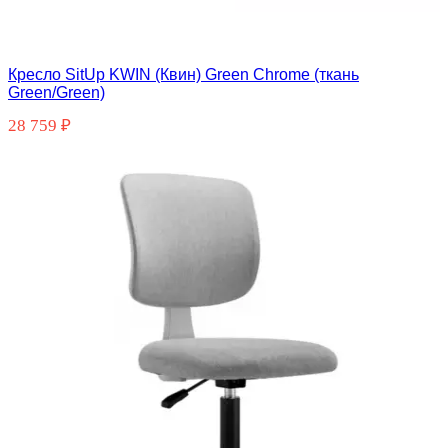
Кресло SitUp KWIN (Квин) Green Chrome (ткань
Green/Green)
28 759
₽