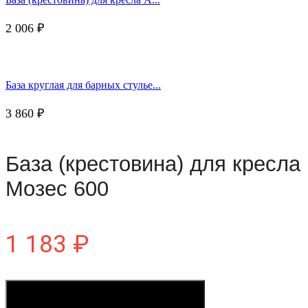
2 006
₽
База круглая для барных стулье...
3 860
₽
База (крестовина) для кресла
Мозес 600
1 183
₽
Купить в один клик