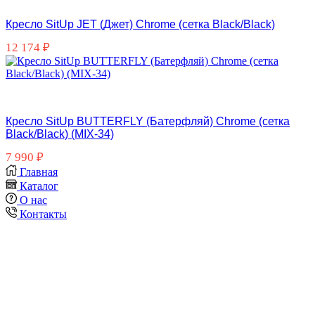
Кресло SitUp JET (Джет) Chrome (сетка Black/Black)
12 174
₽
Кресло SitUp BUTTERFLY (Батерфляй) Chrome (сетка
Black/Black) (MIX-34)
7 990
₽
Главная
Каталог
О нас
Контакты