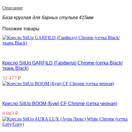
Описание
База круглая для барных стульев 415мм
Похожие товары
Кресло SitUp GARFILD (Гарфилд) Chrome (сетка Black/
ткань Black)
32 477
₽
Кресло SitUp BOOM (Бум) CF Chrome (сетка черная)
8 083
₽