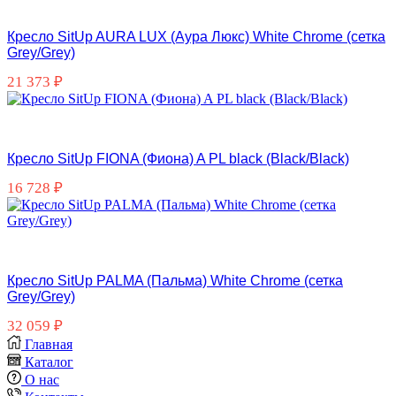
Кресло SitUp AURA LUX (Аура Люкс) White Chrome (сетка
Grey/Grey)
21 373
₽
Кресло SitUp FIONA (Фиона) A PL black (Black/Black)
16 728
₽
Кресло SitUp PALMA (Пальма) White Chrome (сетка
Grey/Grey)
32 059
₽
Главная
Каталог
О нас